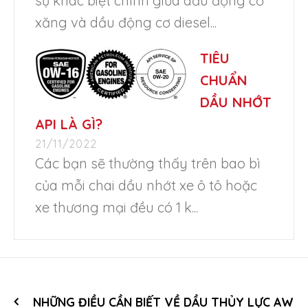
sự khác biệt chính giữa dầu động cơ
xăng và dầu động cơ diesel...
TIÊU
CHUẨN
DẦU NHỚT
API LÀ GÌ?
21/11/2022
Các bạn sẽ thường thấy trên bao bì
của mỗi chai dầu nhớt xe ô tô hoặc
xe thương mại đều có 1 k...
NHỮNG ĐIỀU CẦN BIẾT VỀ DẦU THỦY LỰC AW