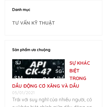
Danh mục
TƯ VẤN KỸ THUẬT
Sản phẩm ưa chuộng
SỰ KHÁC
BIỆT
TRONG
DẦU ĐỘNG CƠ XĂNG VÀ DẦU
05/01/2021
Trái với suy nghĩ của nhiều người, có