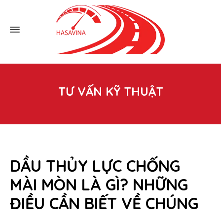
TƯ VẤN KỸ THUẬT
DẦU THỦY LỰC CHỐNG
MÀI MÒN LÀ GÌ? NHỮNG
ĐIỀU CẦN BIẾT VỀ CHÚNG