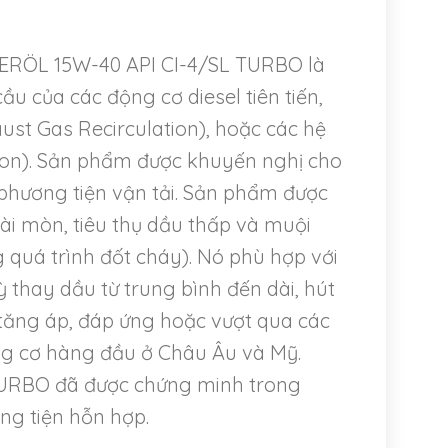
IERÖL 15W-40 API CI-4/SL TURBO là
ầu của các động cơ diesel tiên tiến,
ust Gas Recirculation), hoặc các hệ
ction). Sản phẩm được khuyến nghị cho
phương tiện vận tải. Sản phẩm được
mài mòn, tiêu thụ dầu thấp và muội
ng quá trình đốt cháy). Nó phù hợp với
 kỳ thay dầu từ trung bình đến dài, hút
 tăng áp, đáp ứng hoặc vượt qua các
ng cơ hàng đầu ở Châu Âu và Mỹ.
TURBO đã được chứng minh trong
ng tiện hỗn hợp.