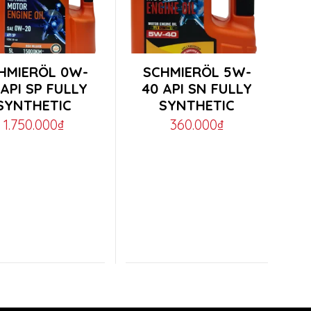
This
HMIERÖL 0W-
SCHMIERÖL 5W-
ct
product
 API SP FULLY
40 API SN FULLY
SYNTHETIC
SYNTHETIC
has
1.750.000
₫
360.000
₫
ple
multiple
ts.
variants.
The
ns
options
may
be
en
chosen
on
the