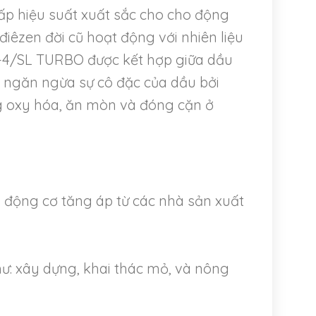
ấp hiệu suất xuất sắc cho cho động
điêzen đời cũ hoạt động với nhiên liệu
-4/SL TURBO được kết hợp giữa dầu
p ngăn ngừa sự cô đặc của dầu bởi
g oxy hóa, ăn mòn và đóng cặn ở
 động cơ tăng áp từ các nhà sản xuất
: xây dựng, khai thác mỏ, và nông