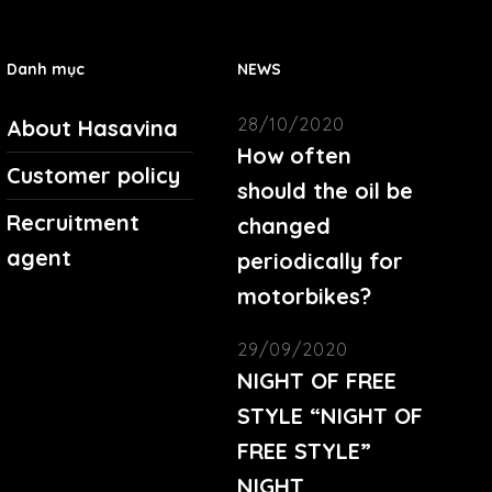
ct
product
page
Danh mục
NEWS
28/10/2020
About Hasavina
How often
Customer policy
should the oil be
Recruitment
changed
agent
periodically for
motorbikes?
29/09/2020
NIGHT OF FREE
STYLE “NIGHT OF
FREE STYLE”
NIGHT