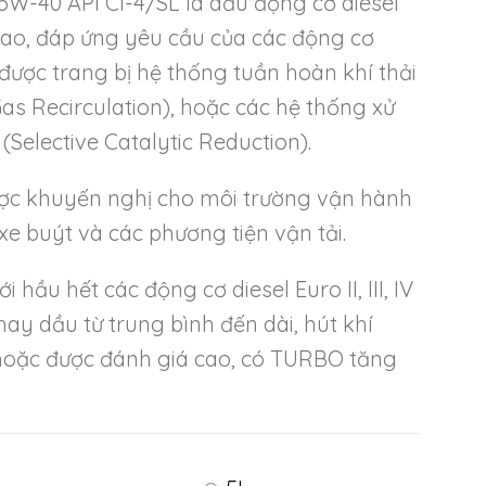
W-40 API CI-4/SL là dầu động cơ diesel
 cao, đáp ứng yêu cầu của các động cơ
n, được trang bị hệ thống tuần hoàn khí thải
as Recirculation), hoặc các hệ thống xử
 (Selective Catalytic Reduction).
ợc khuyến nghị cho môi trường vận hành
xe buýt và các phương tiện vận tải.
 hầu hết các động cơ diesel Euro II, III, IV
hay dầu từ trung bình đến dài, hút khí
hoặc được đánh giá cao, có TURBO tăng