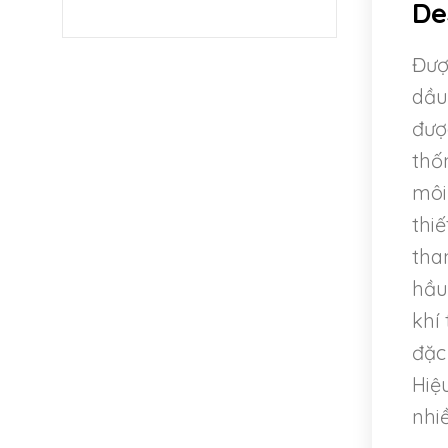
De
Đượ
dầu
đượ
thố
môi
thi
tha
hầu 
khí
đặc
Hiệ
nhi