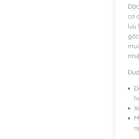
Đặc
cơ 
lưu
gốc
muộ
nhiệ
Đượ
Đ
h
X
M
n