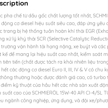
scription
c pha chế từ dầu gốc chất lượng tốt nhất, SCHM
 động cơ diesel hiệu suất siêu cao, đáp ứng yêu c
c trang bị hệ thống tuần hoàn khí thải EGR (Exha
ng xử lý khý thải SCR (Selective Catalytic Redu
 trường vận hành tải hạng nặng, xe buýt và các 
ết kế để mang lại hiệu suất cao nhất, kiểm soát 
n tiên tiến (chất được tách ra khỏi nhiên liệu tro
hết các động cơ diesel Euro II, III, IV & V có chu
 thông thường hoặc được đánh giá cao, có turbo
 điểm kỹ thuật của hầu hết các nhà sản xuất độ
u suất cao của SCHMIERÖL 15W-40 API CI-4/SL 
ều ngành công nghiệp, ứng dụng, và đội xe/phươ