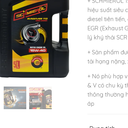
+ SCHMIERÖL 15
hiệu suất siêu
diesel tiên tiế
EGR (Exhaust G
lý khý thải SCR
+ Sản phẩm đư
tải hạng nặng, 
+ Nó phù hợp với
& V có chu kỳ t
thông thường 
áp