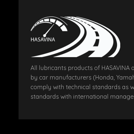
product
page
All lubricants products of HASAVIN
by car manufacturers (Honda, Yamah
comply with technical standards as we
standards with international manag