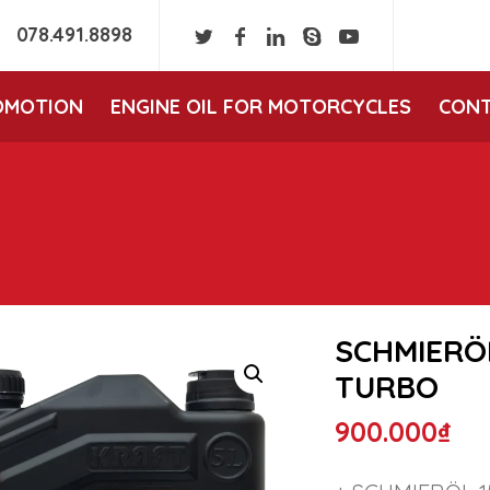
078.491.8898
OMOTION
ENGINE OIL FOR MOTORCYCLES
CONT
SCHMIERÖL
TURBO
900.000
₫