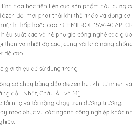
 tính hóa học tiên tiến của sản phẩm này cung c
điêzen đời mới phát thải khí thải thấp và động cơ 
Switch The Language
 huỳnh thấp hoặc cao. SCHMIERÖL 15W-40 API CI
 hiệu suất cao và hệ phụ gia công nghệ cao giú
i than và nhiệt độ cao, cùng với khả năng chốn
Tiếng Việt
English
t độ cao.
c giới thiệu để sử dụng trong:
ộng cơ chạy bằng dầu điêzen hút khí tự nhiên và
àng đầu Nhật, Châu Âu và Mỹ
e tải nhẹ và tải nặng chạy trên đường trường.
áy móc phục vụ các ngành công nghiệp khác như
ghiệp.