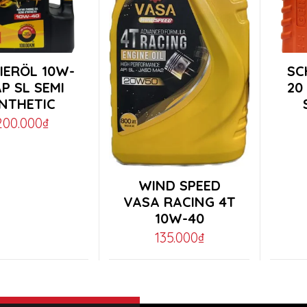
This
IERÖL 10W-
SC
produ
AP SL SEMI
20
NTHETIC
has
.200.000
₫
multi
.
varian
The
This
WIND SPEED
optio
product
VASA RACING 4T
may
10W-40
has
135.000
₫
be
multiple
chos
variants.
on
The
the