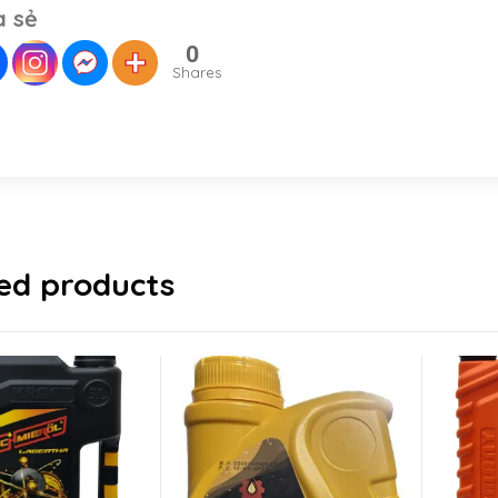
a sẻ
0
Shares
ed products