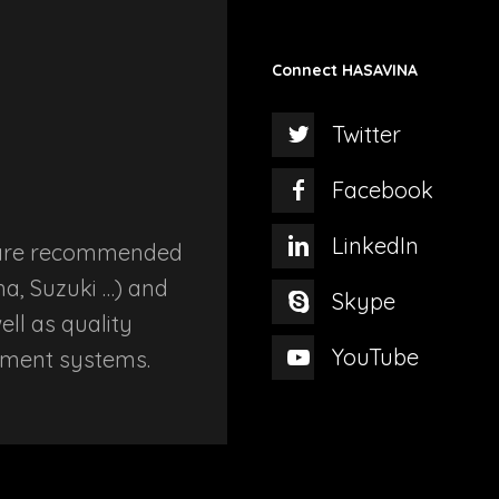
options
produ
may
page
be
Connect HASAVINA
chosen
Twitter
on
the
Facebook
product
LinkedIn
page
A are recommended
a, Suzuki …) and
Skype
ll as quality
YouTube
ement systems.