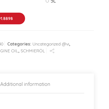
5L
91.8898
40
Categories:
Uncategorized @vi
,
GINE OIL
,
SCHMIERÖL
Additional information