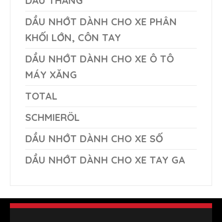
DẦU THẮNG
DẦU NHỚT DÀNH CHO XE PHÂN
KHỐI LỚN, CÔN TAY
DẦU NHỚT DÀNH CHO XE Ô TÔ
MÁY XĂNG
TOTAL
SCHMIERÖL
DẦU NHỚT DÀNH CHO XE SỐ
DẦU NHỚT DÀNH CHO XE TAY GA