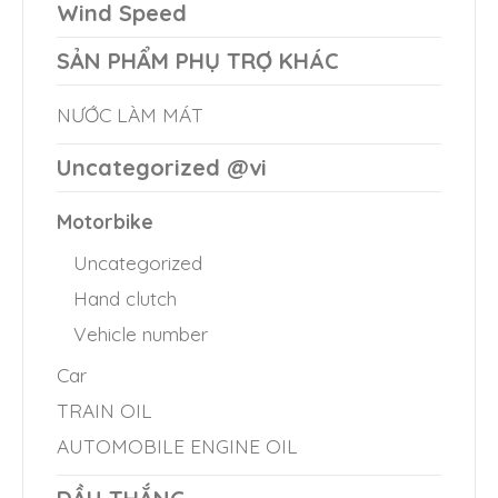
Wind Speed
the
the
product
product
SẢN PHẨM PHỤ TRỢ KHÁC
page
page
NƯỚC LÀM MÁT
Uncategorized @vi
Motorbike
Uncategorized
Hand clutch
Vehicle number
Car
TRAIN OIL
AUTOMOBILE ENGINE OIL