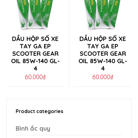
chosen
chosen
on
on
the
the
This
This
DẦU HỘP SỐ XE
DẦU HỘP SỐ XE
product
product
product
product
TAY GA EP
TAY GA EP
page
page
SCOOTER GEAR
SCOOTER GEAR
has
has
OIL 85W-140 GL-
OIL 85W-140 GL-
multiple
multiple
4
4
variants.
variants.
60.000
₫
60.000
₫
The
The
options
options
may
may
Product categories
be
be
chosen
chosen
Bình ắc quy
on
on