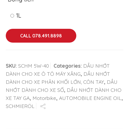
1L
CALL 078.491.8898
SKU:
SCHM 5W-40
Categories:
DẦU NHỚT
DÀNH CHO XE Ô TÔ MÁY XĂNG
,
DẦU NHỚT
DÀNH CHO XE PHÂN KHỐI LỚN, CÔN TAY
,
DẦU
NHỚT DÀNH CHO XE SỐ
,
DẦU NHỚT DÀNH CHO
XE TAY GA
,
Motorbike
,
AUTOMOBILE ENGINE OIL
,
SCHMIERÖL