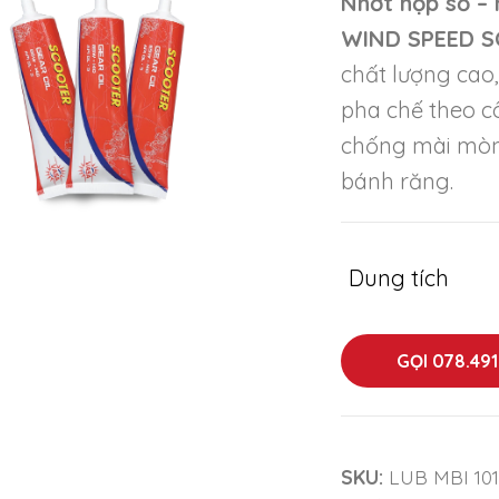
Nhớt hộp số – 
WIND SPEED S
chất lượng cao
pha chế theo c
chống mài mòn 
bánh răng.
Dung tích
GỌI 078.49
SKU:
LUB MBI 1018