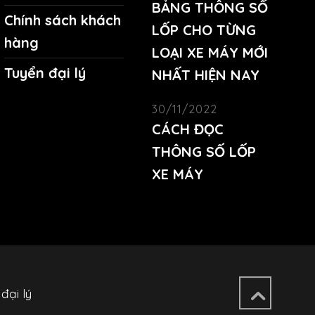
BẢNG THÔNG SỐ
on
ct
Chính sách khách
LỐP CHO TỪNG
the
hàng
LOẠI XE MÁY MỚI
product
Tuyển đại lý
NHẤT HIỆN NAY
page
30/11/2022
CÁCH ĐỌC
THÔNG SỐ LỐP
XE MÁY
đại lý