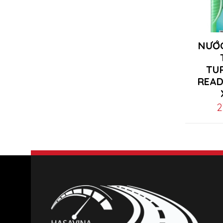
NƯỚ
TU
READ
2