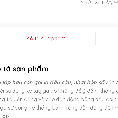
NHỚT XE MÁY
,
W
Mô tả sản phẩm
 tả sản phẩm
 láp hay còn gọi là dầu cầu, nhớt hộp số
vẫn c
ời sử dụng xe tay ga do không để ý đến. Không g
ng truyền động vô cấp dẫn động bằng dây đai th
 ga sử dụng hệ thống bánh răng dẫn động đến trụ
 láp.