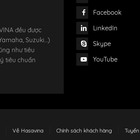
on
produ
Facebook
the
page
product
LinkedIn
VINA đều được
page
 Yamaha, Suzuki…)
Skype
ũng như tiêu
YouTube
ý tiêu chuẩn
Về Hasavina
Chính sách khách hàng
Tuyển 