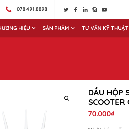
078.491.8898
HƯƠNG HIỆU
SẢN PHẨM
TƯ VẤN KỸ THUẬT
DẦU HỘP 
SCOOTER G
70.000
₫