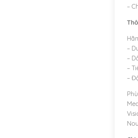
– C
Thô
Hãn
– Du
– D
– T
– Đ
Phù
Medl
Vis
Nou