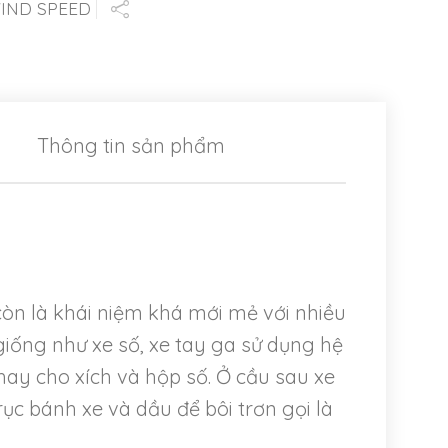
IND SPEED
Thông tin sản phẩm
òn là khái niệm khá mới mẻ với nhiều
iống như xe số, xe tay ga sử dụng hệ
ay cho xích và hộp số. Ở cầu sau xe
c bánh xe và dầu để bôi trơn gọi là