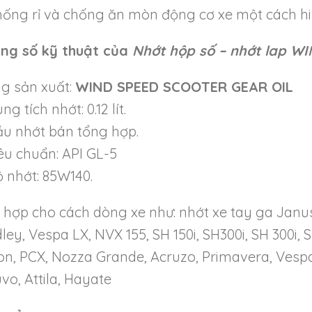
hống rỉ và chống ăn mòn động cơ xe một cách hi
Tiếng Việt
English
ng số kỹ thuật của
Nhớt hộp số – nhớt lap 
g sản xuất:
WIND SPEED SCOOTER GEAR OIL
ng tích nhớt: 0.12 lít.
ầu nhớt bán tổng hợp.
iêu chuẩn: API GL-5
ộ nhớt: 85W140.
 hợp cho cách dòng xe như: nhớt xe tay ga Janus,
ey, Vespa LX, NVX 155, SH 150i, SH300i, SH 300i, S
ion, PCX, Nozza Grande, Acruzo, Primavera, Vespa
vo, Attila, Hayate