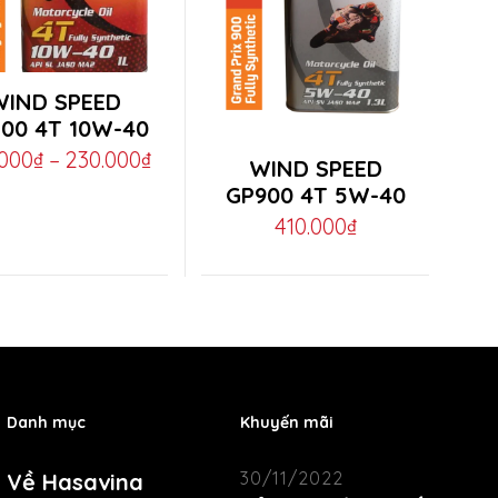
WIND SPEED
ct
00 4T 10W-40
This
Price
.000
₫
–
230.000
₫
WIND SPEED
product
range:
ple
GP900 4T 5W-40
has
410.000
₫
200.000₫
ts.
multiple
through
variants.
230.000₫
ns
The
options
may
en
Danh mục
Khuyến mãi
be
chosen
30/11/2022
Về Hasavina