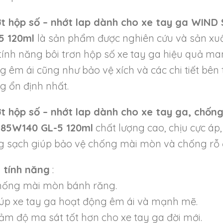
t hộp số – nhớt lap dành cho xe tay ga WIN
5 120ml
là sản phẩm được nghiên cứu và sản xuấ
 tính năng bôi trơn hộp số xe tay ga hiệu quả m
g êm ái cũng như bảo vệ xích và các chi tiết bên
g ổn định nhất.
t hộp số – nhớt lap dành cho xe tay ga, ch
 85W140 GL-5 120ml
chất lượng cao, chịu cực á
g sạch giúp bảo vệ chống mài mòn và chống rỗ đ
 tính năng
:
hống mài mòn bánh răng.
iúp xe tay ga hoạt động êm ái và mạnh mẽ.
Chuyển đổi ngôn ngữ
iảm độ ma sát tốt hơn cho xe tay ga đời mới.