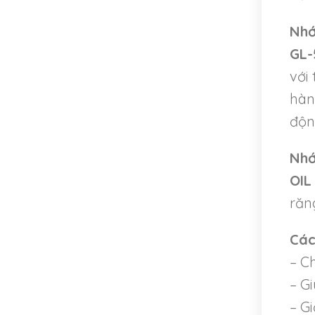
Nhớ
GL-
với
hàn
độn
Nhớ
OIL
răn
Các
– C
– G
– G