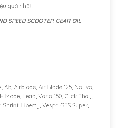
ệu quả nhất.
WIND SPEED SCOOTER GEAR OIL
 Ab, Airblade, Air Blade 125, Nouvo,
H Mode, Lead, Vario 150, Click Thái, ,
 Sprint, Liberty, Vespa GTS Super,