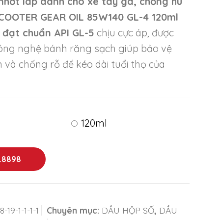
nhớt lap dành cho xe tay ga, chống hú
COOTER GEAR OIL 85W140 GL-4 120ml
,
đạt chuẩn API GL-5
chịu cực áp, được
ông nghệ bánh răng sạch giúp bảo vệ
và chống rỗ để kéo dài tuổi thọ của
120ml
1.8898
-19-1-1-1-1
Chuyên mục:
DẦU HỘP SỐ
,
DẦU