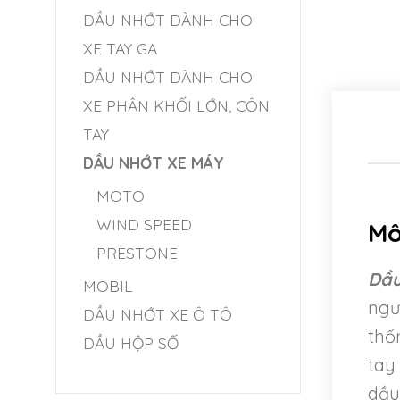
DẦU NHỚT DÀNH CHO
XE TAY GA
DẦU NHỚT DÀNH CHO
XE PHÂN KHỐI LỚN, CÔN
TAY
DẦU NHỚT XE MÁY
MOTO
WIND SPEED
Mô
PRESTONE
Dầu
MOBIL
ngư
DẦU NHỚT XE Ô TÔ
thố
DẦU HỘP SỐ
tay
dầu