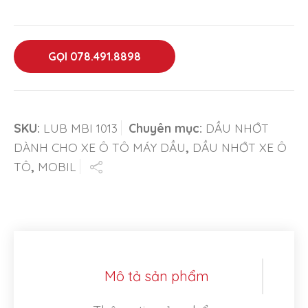
GỌI 078.491.8898
SKU:
LUB MBI 1013
Chuyên mục:
DẦU NHỚT
DÀNH CHO XE Ô TÔ MÁY DẦU
,
DẦU NHỚT XE Ô
TÔ
,
MOBIL
Mô tả sản phẩm