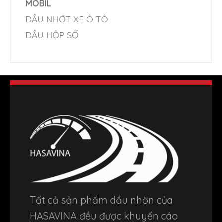
MOBIL
DẦU NHỚT XE Ô TÔ
DẦU HỘP SỐ
Tất cả sản phẩm dầu nhờn của
HASAVINA đều được khuyến cáo