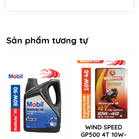
Sản phẩm tương tự
This
WIND SPEED
product
GP500 4T 10W-
Chuyển đổi ngôn ngữ