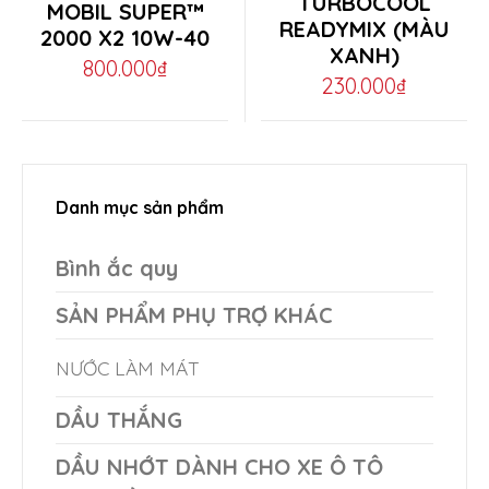
TURBOCOOL
MOBIL SUPER™
READYMIX (MÀU
product
2000 X2 10W-40
XANH)
has
800.000
₫
230.000
₫
multiple
variants.
The
options
Danh mục sản phẩm
may
Bình ắc quy
be
chosen
SẢN PHẨM PHỤ TRỢ KHÁC
on
NƯỚC LÀM MÁT
the
product
DẦU THẮNG
page
DẦU NHỚT DÀNH CHO XE Ô TÔ