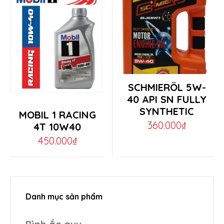
through
may
160.000₫
be
chosen
on
the
This
SCHMIERÖL 5W-
product
product
40 API SN FULLY
page
This
SYNTHETIC
has
MOBIL 1 RACING
product
360.000
₫
4T 10W40
multiple
has
450.000
₫
variants.
multiple
The
variants.
options
The
may
Danh mục sản phẩm
options
be
may