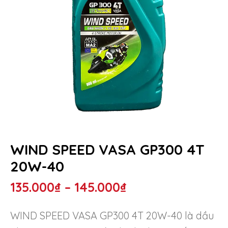
WIND SPEED VASA GP300 4T
20W-40
Price
135.000
₫
–
145.000
₫
range:
WIND SPEED VASA GP300 4T 20W-40 là dầu
135.000₫