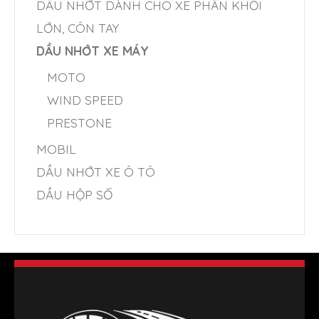
DẦU NHỚT DÀNH CHO XE PHÂN KHỐI
LỚN, CÔN TAY
DẦU NHỚT XE MÁY
MOTO
WIND SPEED
PRESTONE
MOBIL
DẦU NHỚT XE Ô TÔ
DẦU HỘP SỐ