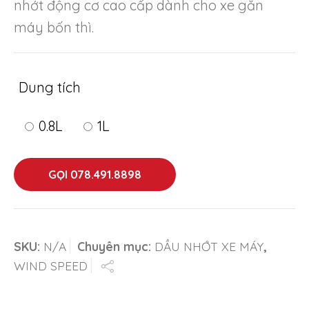
nhớt động cơ cao cấp dành cho xe gắn
through
máy bốn thì.
145.000₫
Dung tích
0.8L
1L
GỌI 078.491.8898
SKU:
N/A
Chuyên mục:
DẦU NHỚT XE MÁY
,
WIND SPEED