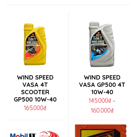
This
WIND SPEED
WIND SPEED
product
VASA 4T
VASA GP500 4T
SCOOTER
10W-40
has
Chuyển đổi ngôn ngữ
GP500 10W-40
145.000
₫
–
multiple
165.000
₫
Price
160.000
₫
variants.
range:
Tiếng Việt
English
The
145.000₫
options