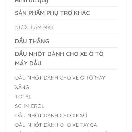
Bình ắc quy
chosen
be
on
SẢN PHẨM PHỤ TRỢ KHÁC
chosen
the
on
NƯỚC LÀM MÁT
product
the
page
DẦU THẮNG
product
DẦU NHỚT DÀNH CHO XE Ô TÔ
page
MÁY DẦU
DẦU NHỚT DÀNH CHO XE Ô TÔ MÁY
XĂNG
TOTAL
SCHMIERÖL
DẦU NHỚT DÀNH CHO XE SỐ
DẦU NHỚT DÀNH CHO XE TAY GA